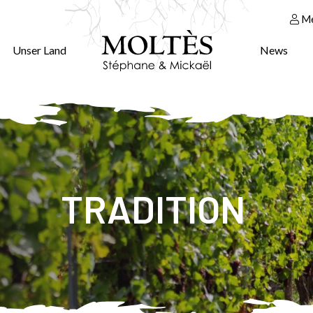
Me
Unser Land
News
TRADITION