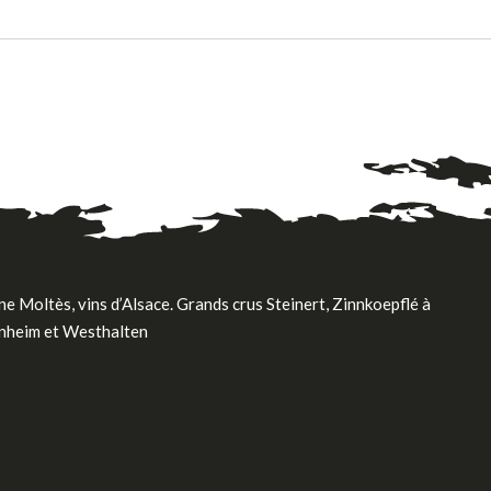
e Moltès, vins d’Alsace. Grands crus Steinert, Zinnkoepflé à
nheim et Westhalten