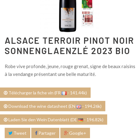
ALSACE TERROIR PINOT NOIR
SONNENGLAENZLÉ 2023 BIO
Robe vive profonde, jeune, rouge grenat, signe de beaux raisins
à la vendange présentant une belle maturité.
Télécharger la fiche vin (FR
- 141.44k)
Download the wine datasheet (EN
- 194.26k)
Laden Sie den Wein Datenblatt (DE
- 196.82k)
Tweet
Partager
Google+