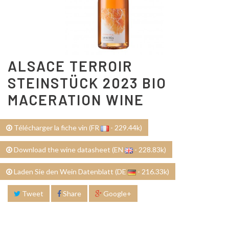
ALSACE TERROIR
STEINSTÜCK 2023 BIO
MACERATION WINE
Télécharger la fiche vin (FR
- 229.44k)
Download the wine datasheet (EN
- 228.83k)
Laden Sie den Wein Datenblatt (DE
- 216.33k)
Tweet
Share
Google+