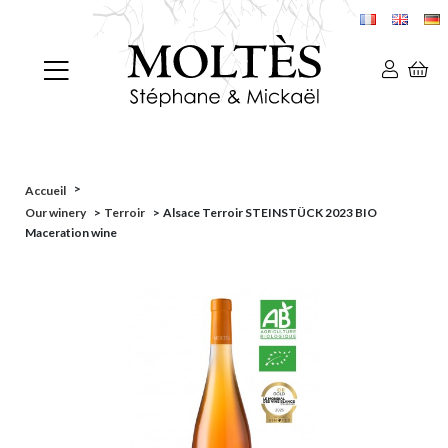
>
Accueil
Our winery
>
Terroir
>
Alsace Terroir STEINSTÜCK 2023 BIO
Maceration wine