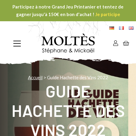
Participez à notre Grand Jeu Printanier et tentez de
gagner jusqu'à 150€ en bon d'achat !
Je participe
Accueil
>
Guide Hachette des Vins 2022
GUIDE
HACHETTE DES
VINS 2022