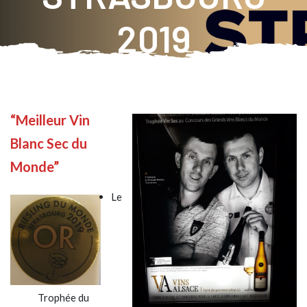
2019
“Meilleur Vin
Blanc Sec du
Monde”
Le
Trophée du