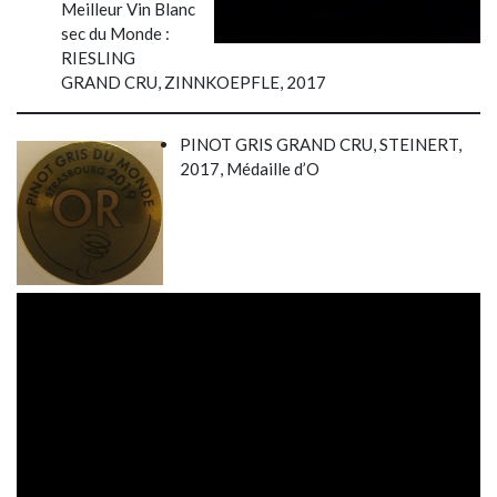
Meilleur Vin Blanc
sec du Monde :
RIESLING
GRAND CRU, ZINNKOEPFLE, 2017
PINOT GRIS GRAND CRU, STEINERT,
2017, Médaille d’O