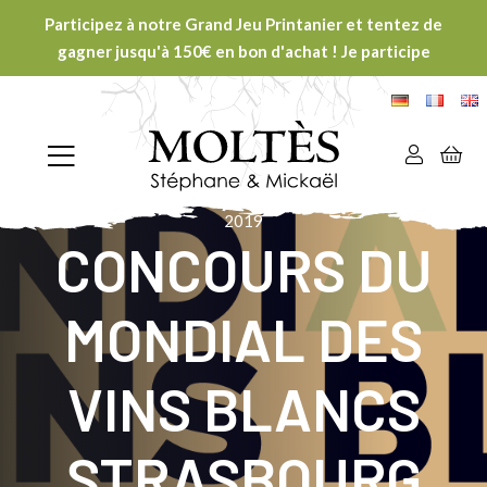
Participez à notre Grand Jeu Printanier et tentez de
gagner jusqu'à 150€ en bon d'achat ! Je participe
Accueil
>
Concours du Mondial Des Vins Blancs Strasbourg
2019
CONCOURS DU
MONDIAL DES
VINS BLANCS
STRASBOURG