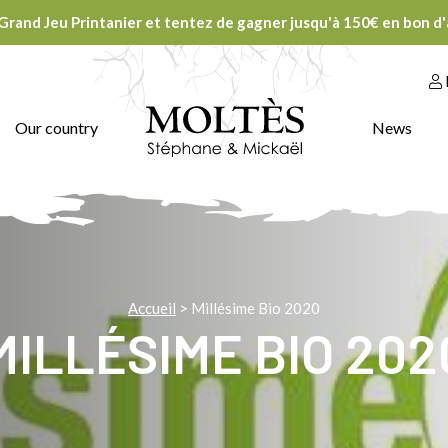
 Grand Jeu Printanier et tentez de gagner jusqu'à 150€ en bon d'a
Our country
News
Accueil
>
Millésime Bio 2020
MILLÉSIME BIO 202