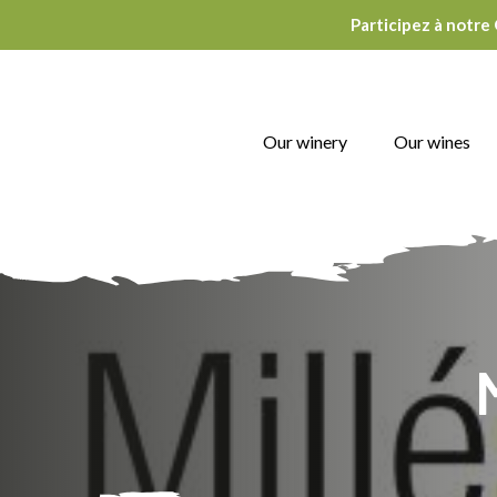
Participez à notre
Our winery
Our wines