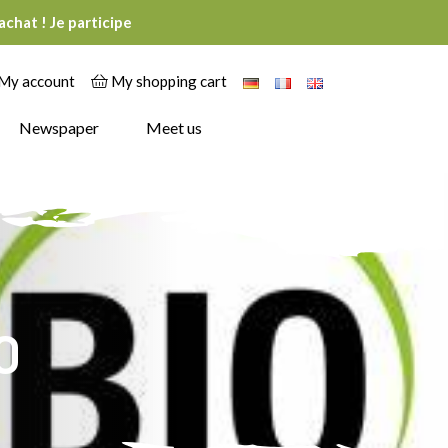
chat ! Je participe
My account
My shopping cart
Newspaper
Meet us
0