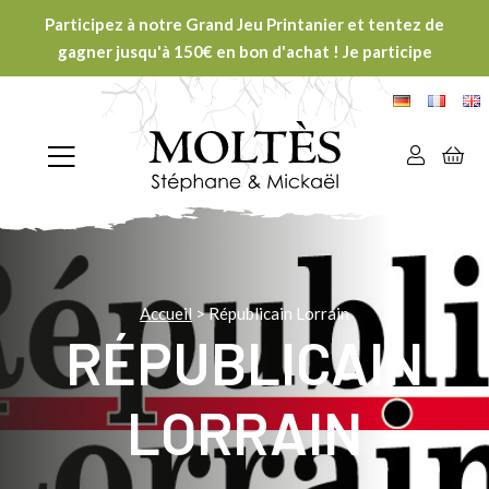
Participez à notre Grand Jeu Printanier et tentez de
gagner jusqu'à 150€ en bon d'achat ! Je participe
Accueil
>
Républicain Lorrain
RÉPUBLICAIN
LORRAIN